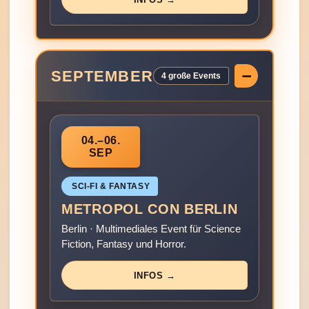
SEPTEMBER
4 große Events
04.–06.
SEP
SCI‑FI & FANTASY
METROPOL CON BERLIN
Berlin · Multimediales Event für Science
Fiction, Fantasy und Horror.
INFOS →