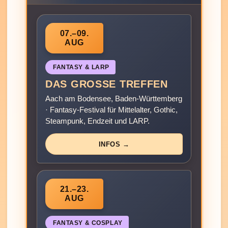
07.–09.
AUG
FANTASY & LARP
DAS GROSSE TREFFEN
Aach am Bodensee, Baden-Württemberg
· Fantasy-Festival für Mittelalter, Gothic,
Steampunk, Endzeit und LARP.
INFOS →
21.–23.
AUG
FANTASY & COSPLAY