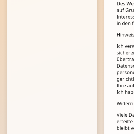
Des Wei
auf Gru
Interes
in den 
Hinweis
Ich ver
sichere
übertra
Datensc
persone
gericht
Ihre au
Ich hab
Widerru
Viele D
erteilt
bleibt 