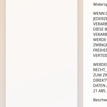
Widersp
WENN D
JEDERZ
VERARB
DIESE 
VERARB
WERDE 
ZWINGE
FREIHE
VERTEI
WERDEN
RECHT,
ZUM ZW
DIREKT
DATEN 
21 ABS.
Beschwe