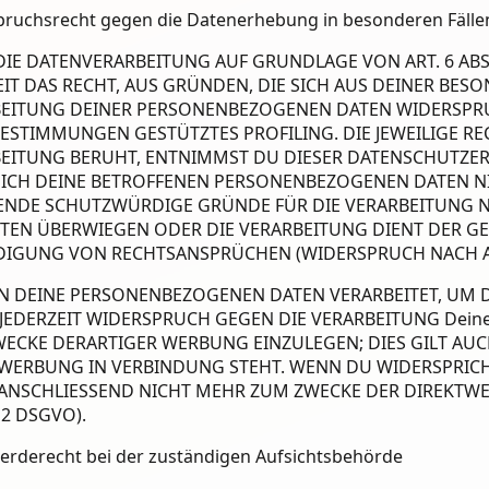
ruchsrecht gegen die Datenerhebung in besonderen Fälle
IE DATENVERARBEITUNG AUF GRUNDLAGE VON ART. 6 ABS. 
EIT DAS RECHT, AUS GRÜNDEN, DIE SICH AUS DEINER BES
EITUNG DEINER PERSONENBEZOGENEN DATEN WIDERSPRUCH
BESTIMMUNGEN GESTÜTZTES PROFILING. DIE JEWEILIGE R
EITUNG BERUHT, ENTNIMMST DU DIESER DATENSCHUTZE
ICH DEINE BETROFFENEN PERSONENBEZOGENEN DATEN NIC
NDE SCHUTZWÜRDIGE GRÜNDE FÜR DIE VERARBEITUNG NA
ITEN ÜBERWIEGEN ODER DIE VERARBEITUNG DIENT DER
DIGUNG VON RECHTSANSPRÜCHEN (WIDERSPRUCH NACH ART
 DEINE PERSONENBEZOGENEN DATEN VERARBEITET, UM D
 JEDERZEIT WIDERSPRUCH GEGEN DIE VERARBEITUNG Dei
ECKE DERARTIGER WERBUNG EINZULEGEN; DIES GILT AUCH
WERBUNG IN VERBINDUNG STEHT. WENN DU WIDERSPRIC
ANSCHLIESSEND NICHT MEHR ZUM ZWECKE DER DIREKTW
 2 DSGVO).
rde­recht bei der zuständigen Aufsichts­behörde