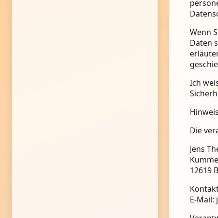
persone
Datens
Wenn S
Daten s
erläute
geschie
Ich wei
Sicherh
Hinweis
Die ver
Jens Th
Kummer
12619 B
Kontakt
E-Mail:
Verantw