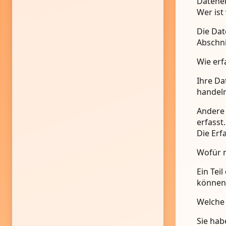
Datener
Wer ist
Die Dat
Abschni
Wie erf
Ihre Da
handeln
Andere 
erfasst
Die Erf
Wofür n
Ein Tei
können 
Welche 
Sie hab