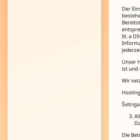
Der Ein
bestehe
Bereits
entspre
lit. a 
Informa
jederze
Unser H
ist und
Wir set
Hosting
Švitriga
Al
Da
Die Bet