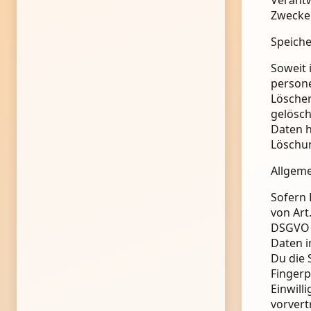
Zwecke 
Speich
Soweit 
persone
Löscher
gelösch
Daten h
Löschun
Allgeme
Sofern 
von Art
DSGVO v
Daten i
Du die 
Fingerp
Einwill
vorvert