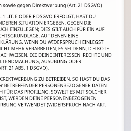
n sowie gegen Direktwerbung (Art. 21 DSGVO)
1 LIT. E ODER F DSGVO ERFOLGT, HAST DU
ONDEREN SITUATION ERGEBEN, GEGEN DIE
 EINZULEGEN; DIES GILT AUCH FÜR EIN AUF
ECHTSGRUNDLAGE, AUF DENEN EINE
RKLÄRUNG. WENN DU WIDERSPRUCH EINLEGST
HT MEHR VERARBEITEN, ES SEI DENN, ICH KÖTE
CHWEISEN, DIE DEINE INTERESSEN, RECHTE UND
 GELTENDMACHUNG, AUSÜBUNG ODER
. 21 ABS. 1 DSGVO).
IREKTWERBUNG ZU BETREIBEN, SO HAST DU DAS
ner BETREFFENDER PERSONENBEZOGENER DATEN
 FÜR DAS PROFILING, SOWEIT ES MIT SOLCHER
HST, WERDEN DEINE PERSONENBEZOGENEN
ERBUNG VERWENDET (WIDERSPRUCH NACH ART.