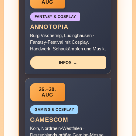
AUG
FANTASY & COSPLAY
ANNOTOPIA
Burg Vischering, Lüdinghausen ·
Fantasy-Festival mit Cosplay,
Handwerk, Schaukämpfen und Musik.
INFOS →
26.–30.
AUG
GAMING & COSPLAY
GAMESCOM
Köln, Nordrhein-Westfalen ·
Deutschlands größte Gaming-Messe