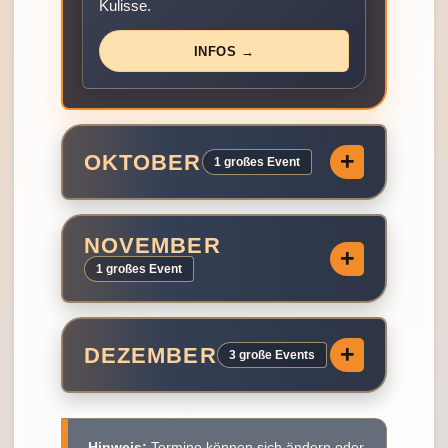
Kulisse.
INFOS →
OKTOBER
1 großes Event
NOVEMBER
1 großes Event
DEZEMBER
3 große Events
Hinweis:
Termine können sich ändern oder