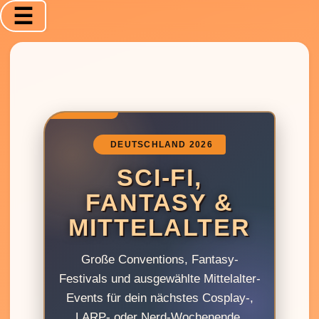
☰
DEUTSCHLAND 2026
SCI‑FI,
FANTASY &
MITTELALTER
Große Conventions, Fantasy-
Festivals und ausgewählte Mittelalter-
Events für dein nächstes Cosplay-,
LARP- oder Nerd-Wochenende.