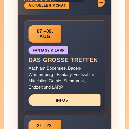
AKTUELLER MONAT
07.–09.
AUG
FANTASY & LARP
DAS GROSSE TREFFEN
Aach am Bodensee, Baden-
Württemberg · Fantasy-Festival für
Mittelalter, Gothic, Steampunk,
Endzeit und LARP.
INFOS →
21.–23.